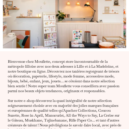
Bienvenue chez Mouflette, concept store incontournable de la
métropole lilloise avec nos deux adresses à Lille et à La Madeleine, et
notre boutique en ligne. Découvrez nos tanières regorgeant de trésors
où décoration, papeterie, lifestyle, mode femme, accessoires mode,
bijoux, bébé, enfant, jeux, jouets… se côtoient dans notre sélection
bien sentie ! Notre super team Mouflette vous conseillera avec passion
parmi nos beaux objets tendances, originaux et responsables.
Sur notre e-shop découvrez la quasi intégralité de notre sélection
soigneusement choisie avec en majorité des jolies marques françaises
et européennes de qualité telles qu’Apaches Collections, Coucou
Suzette, Rose in April, Manucurist, All the Ways to Say, La Cerise sur
le Gâteau, Muskhane, Tajinebanane, Rifle Paper Co… et tant d’autres
créateurs de talent ! Nous privilégions le savoir-faire local, avec près de