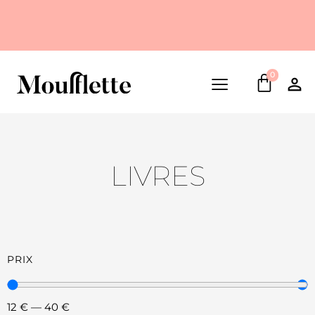
0
LIVRES
PRIX
12
€
—
40
€