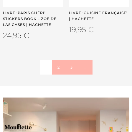
LIVRE ‘PARIS CHÉRI’
LIVRE ‘CUISINE FRANÇAISE’
STICKERS BOOK – ZOÉ DE
| HACHETTE
LAS CASES | HACHETTE
19,95
€
24,95
€
1
2
3
→