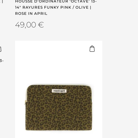
 |
HOUSSE D’ORDINATEUR ‘OCTAVE’ 13-
14″ RAYURES FUNKY PINK / OLIVE |
ROSE IN APRIL
49,00
€
3-