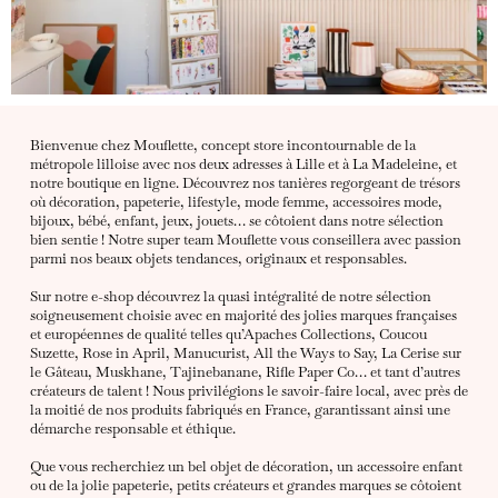
Bienvenue chez Mouflette, concept store incontournable de la
métropole lilloise avec nos deux adresses à Lille et à La Madeleine, et
notre boutique en ligne. Découvrez nos tanières regorgeant de trésors
où décoration, papeterie, lifestyle, mode femme, accessoires mode,
bijoux, bébé, enfant, jeux, jouets… se côtoient dans notre sélection
bien sentie ! Notre super team Mouflette vous conseillera avec passion
parmi nos beaux objets tendances, originaux et responsables.
Sur notre e-shop découvrez la quasi intégralité de notre sélection
soigneusement choisie avec en majorité des jolies marques françaises
et européennes de qualité telles qu’Apaches Collections, Coucou
Suzette, Rose in April, Manucurist, All the Ways to Say, La Cerise sur
le Gâteau, Muskhane, Tajinebanane, Rifle Paper Co… et tant d’autres
créateurs de talent ! Nous privilégions le savoir-faire local, avec près de
la moitié de nos produits fabriqués en France, garantissant ainsi une
démarche responsable et éthique.
Que vous recherchiez un bel objet de décoration, un accessoire enfant
ou de la jolie papeterie, petits créateurs et grandes marques se côtoient