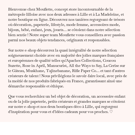
Bienvenue chez Mouflette, concept store incontournable de la
métropole lilloise avec nos deux adresses à Lille et à La Madeleine, et
notre boutique en ligne. Découvrez nos tanières regorgeant de trésors
où décoration, papeterie, lifestyle, mode femme, accessoires mode,
bijoux, bébé, enfant, jeux, jouets… se côtoient dans notre sélection
bien sentie ! Notre super team Mouflette vous conseillera avec passion
parmi nos beaux objets tendances, originaux et responsables.
Sur notre e-shop découvrez la quasi intégralité de notre sélection
soigneusement choisie avec en majorité des jolies marques françaises
et européennes de qualité telles qu’Apaches Collections, Coucou
Suzette, Rose in April, Manucurist, All the Ways to Say, La Cerise sur
le Gâteau, Muskhane, Tajinebanane, Rifle Paper Co… et tant d’autres
créateurs de talent ! Nous privilégions le savoir-faire local, avec près de
la moitié de nos produits fabriqués en France, garantissant ainsi une
démarche responsable et éthique.
Que vous recherchiez un bel objet de décoration, un accessoire enfant
ou de la jolie papeterie, petits créateurs et grandes marques se côtoient
sur notre e-shop et nos deux boutiques déco à Lille, qui regorgent
d’inspiration pour vous et d’idées cadeaux pour vos proches. ♡