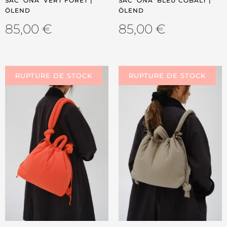
SAC ‘ONA’ VERT FORÊT |
SAC ‘ONA’ BLEU COBALT |
ÖLEND
ÖLEND
85,00
€
85,00
€