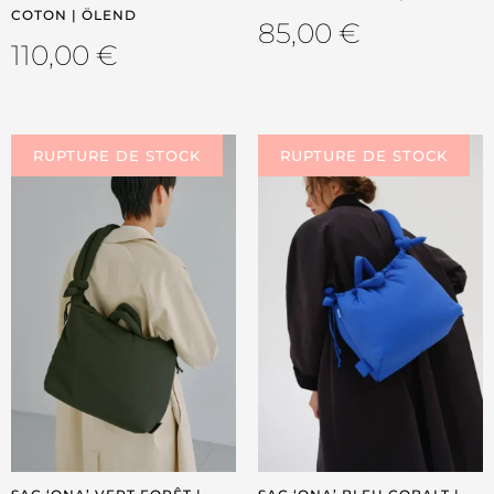
COTON | ÖLEND
85,00
€
110,00
€