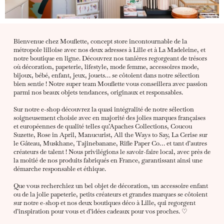
Bienvenue chez Mouflette, concept store incontournable de la
métropole lilloise avec nos deux adresses à Lille et à La Madeleine, et
notre boutique en ligne. Découvrez nos tanières regorgeant de trésors
où décoration, papeterie, lifestyle, mode femme, accessoires mode,
bijoux, bébé, enfant, jeux, jouets… se côtoient dans notre sélection
bien sentie ! Notre super team Mouflette vous conseillera avec passion
parmi nos beaux objets tendances, originaux et responsables.
Sur notre e-shop découvrez la quasi intégralité de notre sélection
soigneusement choisie avec en majorité des jolies marques françaises
et européennes de qualité telles qu’Apaches Collections, Coucou
Suzette, Rose in April, Manucurist, All the Ways to Say, La Cerise sur
le Gâteau, Muskhane, Tajinebanane, Rifle Paper Co… et tant d’autres
créateurs de talent ! Nous privilégions le savoir-faire local, avec près de
la moitié de nos produits fabriqués en France, garantissant ainsi une
démarche responsable et éthique.
Que vous recherchiez un bel objet de décoration, un accessoire enfant
ou de la jolie papeterie, petits créateurs et grandes marques se côtoient
sur notre e-shop et nos deux boutiques déco à Lille, qui regorgent
d’inspiration pour vous et d’idées cadeaux pour vos proches. ♡