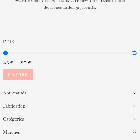
Award et sont exposées au MoMA de New York, devenant ainsi
des icônes du design japonais.
PRIX
45
€
—
50
€
FILTRER
Nouveautés
Fabrication
Catégories
Marques