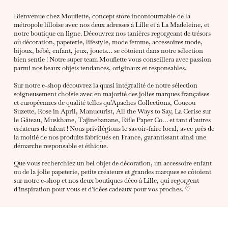
Bienvenue chez Mouflette, concept store incontournable de la
métropole lilloise avec nos deux adresses à Lille et à La Madeleine, et
notre boutique en ligne. Découvrez nos tanières regorgeant de trésors
où décoration, papeterie, lifestyle, mode femme, accessoires mode,
bijoux, bébé, enfant, jeux, jouets… se côtoient dans notre sélection
bien sentie ! Notre super team Mouflette vous conseillera avec passion
parmi nos beaux objets tendances, originaux et responsables.
Sur notre e-shop découvrez la quasi intégralité de notre sélection
soigneusement choisie avec en majorité des jolies marques françaises
et européennes de qualité telles qu’Apaches Collections, Coucou
Suzette, Rose in April, Manucurist, All the Ways to Say, La Cerise sur
le Gâteau, Muskhane, Tajinebanane, Rifle Paper Co… et tant d’autres
créateurs de talent ! Nous privilégions le savoir-faire local, avec près de
la moitié de nos produits fabriqués en France, garantissant ainsi une
démarche responsable et éthique.
Que vous recherchiez un bel objet de décoration, un accessoire enfant
ou de la jolie papeterie, petits créateurs et grandes marques se côtoient
sur notre e-shop et nos deux boutiques déco à Lille, qui regorgent
d’inspiration pour vous et d’idées cadeaux pour vos proches. ♡