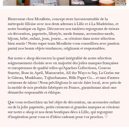
Bienvenue chez Mouflette, concept store incontournable de la
métropole lilloise avec nos deux adresses à Lille et à La Madeleine, et
notre boutique en ligne. Découvrez nos tanières regorgeant de trésors
où décoration, papeterie, lifestyle, mode femme, accessoires mode,
bijoux, bébé, enfant, jeux, jouets… se côtoient dans notre sélection
bien sentie ! Notre super team Mouflette vous conseillera avec passion
parmi nos beaux objets tendances, originaux et responsables.
Sur notre e-shop découvrez la quasi intégralité de notre sélection
soigneusement choisie avec en majorité des jolies marques françaises
et européennes de qualité telles qu’Apaches Collections, Coucou
Suzette, Rose in April, Manucurist, All the Ways to Say, La Cerise sur
le Gâteau, Muskhane, Tajinebanane, Rifle Paper Co… et tant d’autres
créateurs de talent ! Nous privilégions le savoir-faire local, avec près de
la moitié de nos produits fabriqués en France, garantissant ainsi une
démarche responsable et éthique.
Que vous recherchiez un bel objet de décoration, un accessoire enfant
ou de la jolie papeterie, petits créateurs et grandes marques se côtoient
sur notre e-shop et nos deux boutiques déco à Lille, qui regorgent
d’inspiration pour vous et d’idées cadeaux pour vos proches. ♡