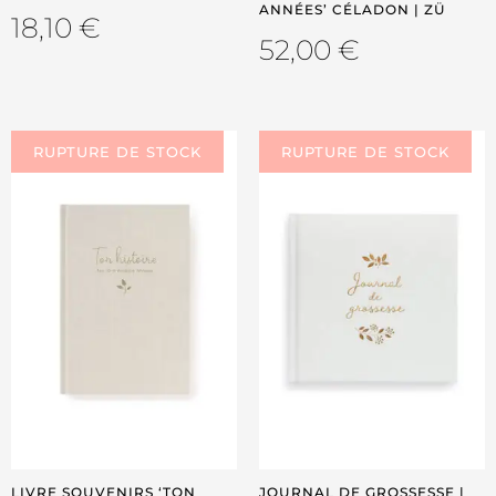
ANNÉES’ CÉLADON | ZÜ
18,10
€
52,00
€
LIVRE SOUVENIRS ‘TON
JOURNAL DE GROSSESSE |