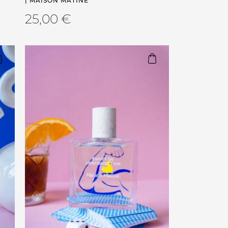
| MAISON MATINE
25,00
€