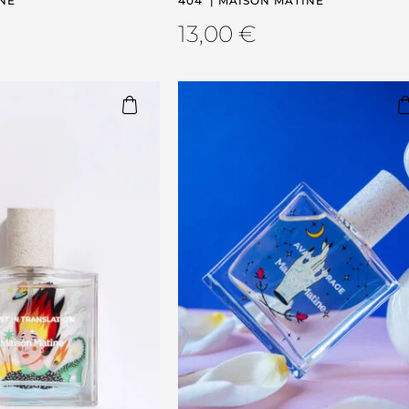
INE
404’ | MAISON MATINE
13,00
€