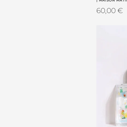
| MAISON MAT
60,00
€