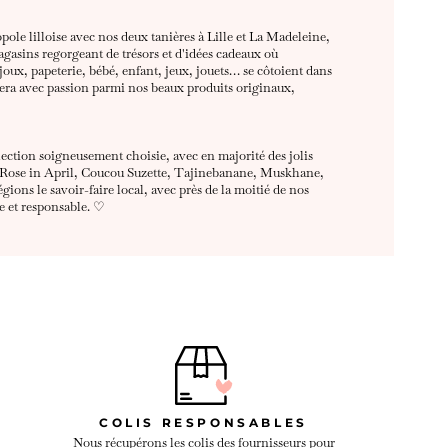
le lilloise avec nos deux tanières à Lille et La Madeleine,
gasins regorgeant de trésors et d'idées cadeaux
où
oux, papeterie, bébé, enfant, jeux, jouets… se côtoient dans
lera avec passion parmi nos beaux produits originaux,
lection soigneusement choisie, avec en majorité des jolis
 Rose in April,
Coucou Suzette,
Tajinebanane, Muskhane,
gions le savoir-faire local, avec près de la moitié de nos
e et responsable.
♡
T
COLIS RESPONSABLES
Nous récupérons les colis des fournisseurs pour