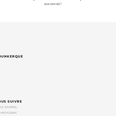
nos envois !
& DUNKERQUE
OUS SUIVRE
LE JOURNAL
INSTAGRAM