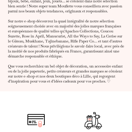
bijoux, bébé, enfant, jeux, jouets… se côtoient dans notre sélection
bien sentie ! Notre super team Mouflette vous conseillera avec passion
parmi nos beaux objets tendances, originaux et responsables.
Sur notre e-shop découvrez la quasi intégralité de notre sélection
soigneusement choisie avec en majorité des jolies marques françaises
et européennes de qualité telles qu’Apaches Collections, Coucou
Suzette, Rose in April, Manucurist, All the Ways to Say, La Cerise sur
le Gâteau, Muskhane, Tajinebanane, Rifle Paper Co… et tant d’autres
créateurs de talent ! Nous privilégions le savoir-faire local, avec près de
la moitié de nos produits fabriqués en France, garantissant ainsi une
démarche responsable et éthique.
Que vous recherchiez un bel objet de décoration, un accessoire enfant
ou de la jolie papeterie, petits créateurs et grandes marques se côtoient
sur notre e-shop et nos deux boutiques déco à Lille, qui regorgent
d’inspiration pour vous et d’idées cadeaux pour vos proches. ♡