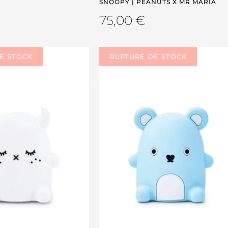
SNOOPY | PEANUTS X MR MARIA
75,00
€