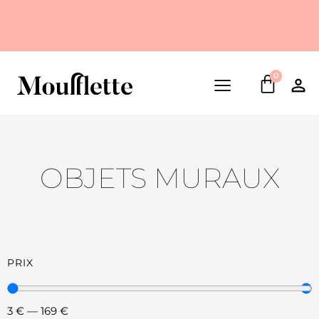
0
OBJETS MURAUX
PRIX
3
€
—
169
€