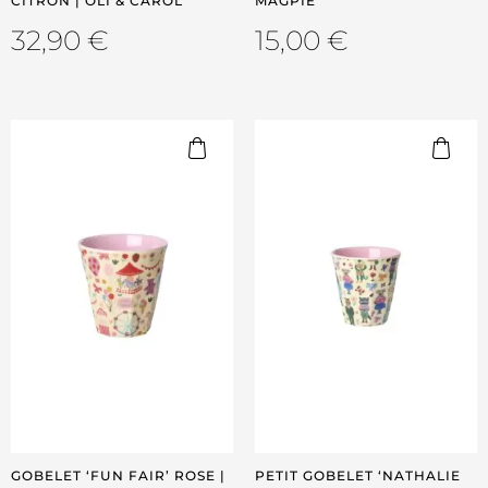
CITRON | OLI & CAROL
MAGPIE
32,90
€
15,00
€
GOBELET ‘FUN FAIR’ ROSE |
PETIT GOBELET ‘NATHALIE