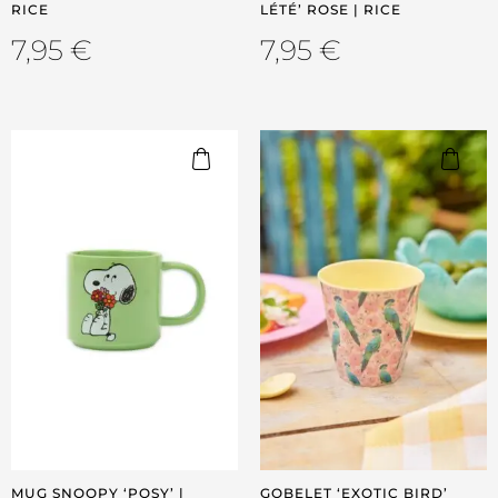
RICE
LÉTÉ’ ROSE | RICE
7,95
€
7,95
€
MUG SNOOPY ‘POSY’ |
GOBELET ‘EXOTIC BIRD’