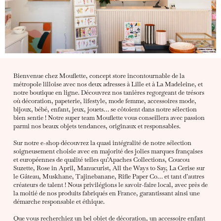
Bienvenue chez Mouflette, concept store incontournable de la
métropole lilloise avec nos deux adresses à Lille et à La Madeleine, et
notre boutique en ligne. Découvrez nos tanières regorgeant de trésors
où décoration, papeterie, lifestyle, mode femme, accessoires mode,
bijoux, bébé, enfant, jeux, jouets… se côtoient dans notre sélection
bien sentie ! Notre super team Mouflette vous conseillera avec passion
parmi nos beaux objets tendances, originaux et responsables.
Sur notre e-shop découvrez la quasi intégralité de notre sélection
soigneusement choisie avec en majorité des jolies marques françaises
et européennes de qualité telles qu’Apaches Collections, Coucou
Suzette, Rose in April, Manucurist, All the Ways to Say, La Cerise sur
le Gâteau, Muskhane, Tajinebanane, Rifle Paper Co… et tant d’autres
créateurs de talent ! Nous privilégions le savoir-faire local, avec près de
la moitié de nos produits fabriqués en France, garantissant ainsi une
démarche responsable et éthique.
Que vous recherchiez un bel objet de décoration, un accessoire enfant