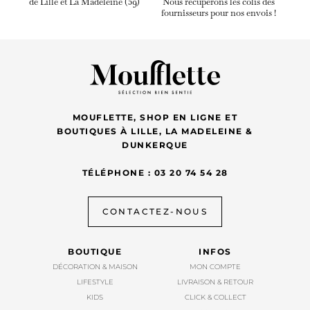
de Lille et La Madeleine (59)
Nous récupérons les colis des
fournisseurs pour nos envois !
MOUFLETTE, SHOP EN LIGNE ET
BOUTIQUES À LILLE, LA MADELEINE &
DUNKERQUE
TÉLÉPHONE : 03 20 74 54 28
CONTACTEZ-NOUS
BOUTIQUE
INFOS
DÉCORATION & MAISON
MON COMPTE
LIFESTYLE
LIVRAISON & RETOUR
KIDS
CLICK & COLLECT