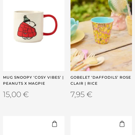
MUG SNOOPY ‘COSY VIBES’ |
GOBELET ‘DAFFODILS’ ROSE
PEANUTS X MAGPIE
CLAIR | RICE
15,00
€
7,95
€