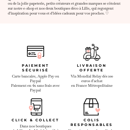
ou de la jolie papeterie, petits créateurs et grandes marques se côtoient
sur notre e-shop et nos deux boutiques déco à Lille, qui regorgent
d’inspiration pour vous et d’idées cadeaux pour vos proches. ♡
PAIEMENT
LIVRAISON
SÉCURISÉ
OFFERTE
Carte bancaire, Apple Pay ou
Via Mondial Relay dès 100
Paypal
euros d’achat
Paiement en 4x sans frais avec
en France Métropolitaine
Paypal
CLICK & COLLECT
COLIS
RESPONSABLES
Dans nos boutiques