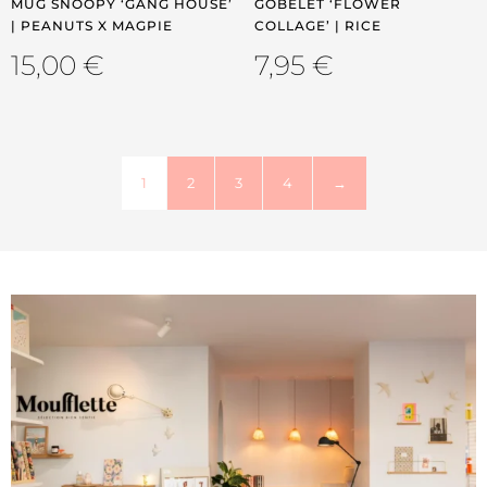
MUG SNOOPY ‘GANG HOUSE’
GOBELET ‘FLOWER
| PEANUTS X MAGPIE
COLLAGE’ | RICE
15,00
€
7,95
€
1
2
3
4
→