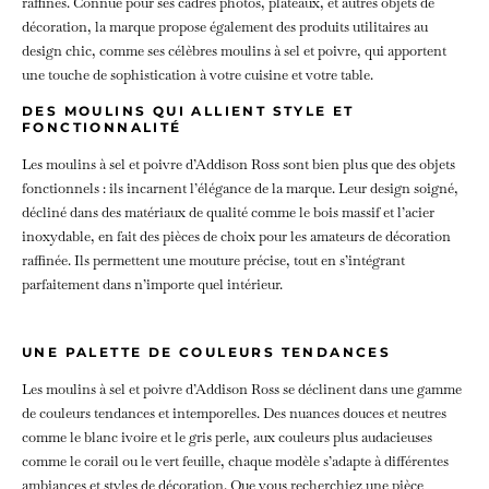
raffinés. Connue pour ses cadres photos, plateaux, et autres objets de
décoration, la marque propose également des produits utilitaires au
design chic, comme ses célèbres moulins à sel et poivre, qui apportent
une touche de sophistication à votre cuisine et votre table.
DES MOULINS QUI ALLIENT STYLE ET
FONCTIONNALITÉ
Les moulins à sel et poivre d’Addison Ross sont bien plus que des objets
fonctionnels : ils incarnent l’élégance de la marque. Leur design soigné,
décliné dans des matériaux de qualité comme le bois massif et l’acier
inoxydable, en fait des pièces de choix pour les amateurs de décoration
raffinée. Ils permettent une mouture précise, tout en s’intégrant
parfaitement dans n’importe quel intérieur.
UNE PALETTE DE COULEURS TENDANCES
Les moulins à sel et poivre d’Addison Ross se déclinent dans une gamme
de couleurs tendances et intemporelles. Des nuances douces et neutres
comme le blanc ivoire et le gris perle, aux couleurs plus audacieuses
comme le corail ou le vert feuille, chaque modèle s’adapte à différentes
ambiances et styles de décoration. Que vous recherchiez une pièce