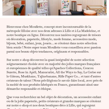
Bienvenue chez Mouflette, concept store incontournable de la
métropole lilloise avec nos deux adresses à Lille et à La Madeleine, et
notre boutique en ligne. Découvrez nos tanières regorgeant de trésors
où décoration, papeterie, lifestyle, mode femme, accessoires mode,
bijoux, bébé, enfant, jeux, jouets… se côtoient dans notre sélection
bien sentie ! Notre super team Mouflette vous conseillera avec passion
parmi nos beaux objets tendances, originaux et responsables.
Sur notre e-shop découvrez la quasi intégralité de notre sélection
soigneusement choisie avec en majorité des jolies marques françaises
et européennes de qualité telles qu’Apaches Collections, Coucou
Suzette, Rose in April, Manucurist, All the Ways to Say, La Cerise sur
le Gâteau, Muskhane, Tajinebanane, Rifle Paper Co… et tant d’autres
créateurs de talent ! Nous privilégions le savoir-faire local, avec près de
la moitié de nos produits fabriqués en France, garantissant ainsi une
démarche responsable et éthique.
Que vous recherchiez un bel objet de décoration, un accessoire enfant
ou de la jolie papeterie, petits créateurs et grandes marques se côtoient
sur notre e-shop et nos deux boutiques déco à Lille, qui regorgent