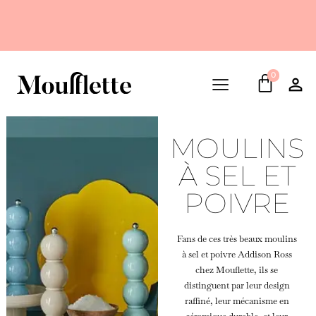
0
MOULINS
À SEL ET
POIVRE
Fans de ces très beaux moulins
à sel et poivre Addison Ross
chez Mouflette, ils se
distinguent par leur design
raffiné, leur mécanisme en