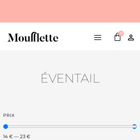
0
ÉVENTAIL
PRIX
14
€
—
23
€