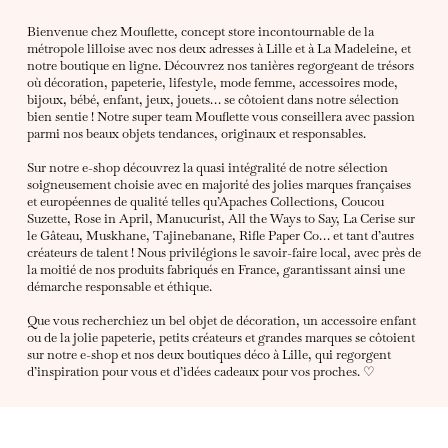
Bienvenue chez Mouflette, concept store incontournable de la
métropole lilloise avec nos deux adresses à Lille et à La Madeleine, et
notre boutique en ligne. Découvrez nos tanières regorgeant de trésors
où décoration, papeterie, lifestyle, mode femme, accessoires mode,
bijoux, bébé, enfant, jeux, jouets… se côtoient dans notre sélection
bien sentie ! Notre super team Mouflette vous conseillera avec passion
parmi nos beaux objets tendances, originaux et responsables.
Sur notre e-shop découvrez la quasi intégralité de notre sélection
soigneusement choisie avec en majorité des jolies marques françaises
et européennes de qualité telles qu’Apaches Collections, Coucou
Suzette, Rose in April, Manucurist, All the Ways to Say, La Cerise sur
le Gâteau, Muskhane, Tajinebanane, Rifle Paper Co… et tant d’autres
créateurs de talent ! Nous privilégions le savoir-faire local, avec près de
la moitié de nos produits fabriqués en France, garantissant ainsi une
démarche responsable et éthique.
Que vous recherchiez un bel objet de décoration, un accessoire enfant
ou de la jolie papeterie, petits créateurs et grandes marques se côtoient
sur notre e-shop et nos deux boutiques déco à Lille, qui regorgent
d’inspiration pour vous et d’idées cadeaux pour vos proches. ♡