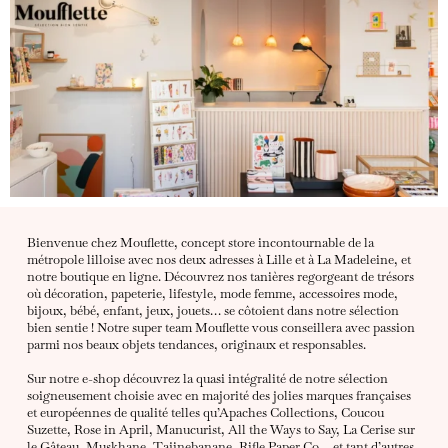
Bienvenue chez Mouflette, concept store incontournable de la
métropole lilloise avec nos deux adresses à Lille et à La Madeleine, et
notre boutique en ligne. Découvrez nos tanières regorgeant de trésors
où décoration, papeterie, lifestyle, mode femme, accessoires mode,
bijoux, bébé, enfant, jeux, jouets… se côtoient dans notre sélection
bien sentie ! Notre super team Mouflette vous conseillera avec passion
parmi nos beaux objets tendances, originaux et responsables.
Sur notre e-shop découvrez la quasi intégralité de notre sélection
soigneusement choisie avec en majorité des jolies marques françaises
et européennes de qualité telles qu’Apaches Collections, Coucou
Suzette, Rose in April, Manucurist, All the Ways to Say, La Cerise sur
le Gâteau, Muskhane, Tajinebanane, Rifle Paper Co… et tant d’autres