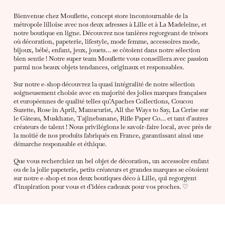
Bienvenue chez Mouflette, concept store incontournable de la
métropole lilloise avec nos deux adresses à Lille et à La Madeleine, et
notre boutique en ligne. Découvrez nos tanières regorgeant de trésors
où décoration, papeterie, lifestyle, mode femme, accessoires mode,
bijoux, bébé, enfant, jeux, jouets… se côtoient dans notre sélection
bien sentie ! Notre super team Mouflette vous conseillera avec passion
parmi nos beaux objets tendances, originaux et responsables.
Sur notre e-shop découvrez la quasi intégralité de notre sélection
soigneusement choisie avec en majorité des jolies marques françaises
et européennes de qualité telles qu’Apaches Collections, Coucou
Suzette, Rose in April, Manucurist, All the Ways to Say, La Cerise sur
le Gâteau, Muskhane, Tajinebanane, Rifle Paper Co… et tant d’autres
créateurs de talent ! Nous privilégions le savoir-faire local, avec près de
la moitié de nos produits fabriqués en France, garantissant ainsi une
démarche responsable et éthique.
Que vous recherchiez un bel objet de décoration, un accessoire enfant
ou de la jolie papeterie, petits créateurs et grandes marques se côtoient
sur notre e-shop et nos deux boutiques déco à Lille, qui regorgent
d’inspiration pour vous et d’idées cadeaux pour vos proches. ♡